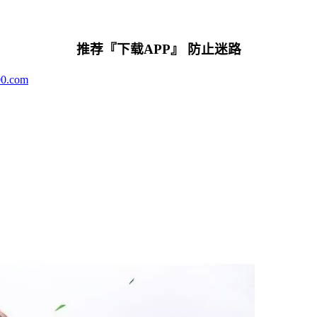
推荐『下载APP』 防止迷路
00.com