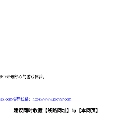
您带来最舒心的游戏体验。
kex.com
推荐线路：
https://www.plov9r.com
建议同时收藏【线路网址】与【本网页】