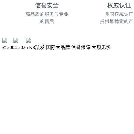
© 2004-
2026
K8凯发-国际大品牌 信誉保障 大额无忧