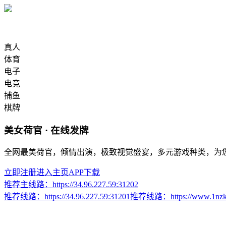
真人
体育
电子
电竞
捕鱼
棋牌
美女荷官 · 在线发牌
全网最美荷官，倾情出演，极致视觉盛宴，多元游戏种类，为
立即注册
进入主页
APP下载
推荐主线路：
https://34.96.227.59:31202
推荐线路：
https://34.96.227.59:31201
推荐线路：
https://www.1nz