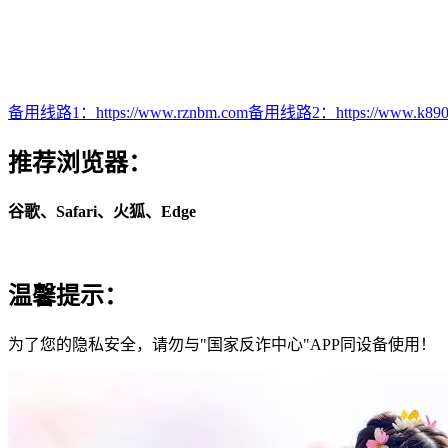
备用线路
1
：
https://www.rznbm.com
备用线路
2
：
https://www.k89
推荐浏览器：
谷歌、Safari、火狐、Edge
温馨提示：
为了您的隐私安全，请勿与"国家反诈中心"APP同设备使用！