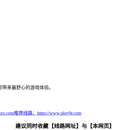
您带来最舒心的游戏体验。
kex.com
推荐线路：
https://www.plov9r.com
建议同时收藏【线路网址】与【本网页】