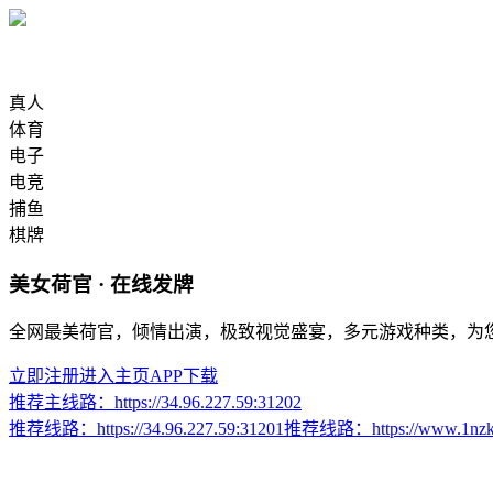
真人
体育
电子
电竞
捕鱼
棋牌
美女荷官 · 在线发牌
全网最美荷官，倾情出演，极致视觉盛宴，多元游戏种类，为
立即注册
进入主页
APP下载
推荐主线路：
https://34.96.227.59:31202
推荐线路：
https://34.96.227.59:31201
推荐线路：
https://www.1nz