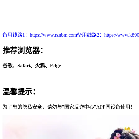
备用线路
1
：
https://www.rznbm.com
备用线路
2
：
https://www.k89
推荐浏览器：
谷歌、Safari、火狐、Edge
温馨提示：
为了您的隐私安全，请勿与"国家反诈中心"APP同设备使用！