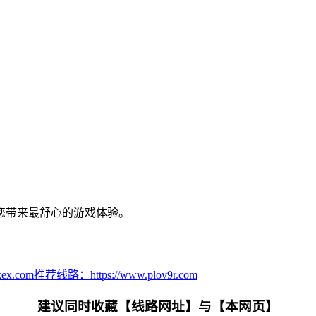
您带来最舒心的游戏体验。
kex.com
推荐线路：
https://www.plov9r.com
建议同时收藏【线路网址】与【本网页】