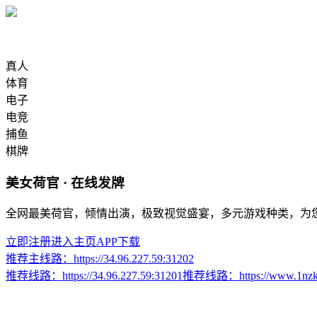
真人
体育
电子
电竞
捕鱼
棋牌
美女荷官 · 在线发牌
全网最美荷官，倾情出演，极致视觉盛宴，多元游戏种类，为
立即注册
进入主页
APP下载
推荐主线路：
https://34.96.227.59:31202
推荐线路：
https://34.96.227.59:31201
推荐线路：
https://www.1nz